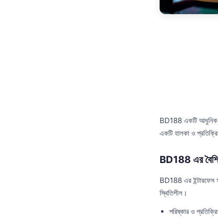
BD188 একটি আধুনিক মো
একটি হালকা ও প্রতিক্রিয
BD188 এর বৈশিষ্
BD188 এর ইন্টারফেস সহজ
স্থিতিশীল।
পরিষ্কার ও প্রতিক্রি