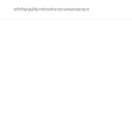
অফিসিয়াল
APK
লগইন
ডাউনলোড
অবস্থান
আলোচনা