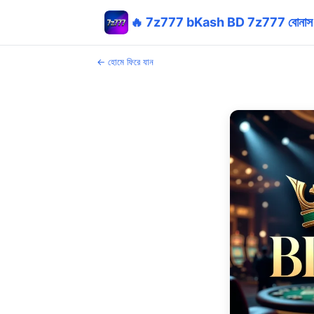
🔥 7z777 bKash BD 7z777 বোনা
← হোমে ফিরে যান