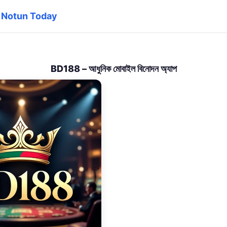
স Notun Today
BD188 – আধুনিক মোবাইল বিনোদন অ্যাপ