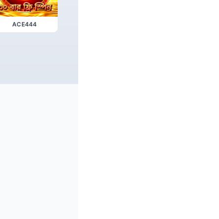
ACE444