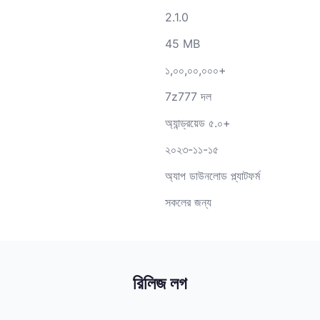
2.1.0
45 MB
১,০০,০০,০০০+
7z777 দল
অ্যান্ড্রয়েড ৫.০+
২০২৩-১১-১৫
অ্যাপ ডাউনলোড প্ল্যাটফর্ম
সকলের জন্য
রিলিজ লগ