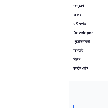
সংস্করণ
আকার
ডাউনলোড
Developer
প্রয়োজনীয়তা
আপডেট
বিভাগ
কনটেন্ট রেটিং