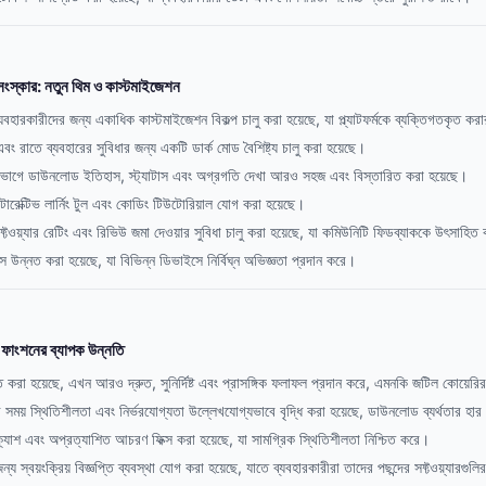
 সংস্কার: নতুন থিম ও কাস্টমাইজেশন
ব্যবহারকারীদের জন্য একাধিক কাস্টমাইজেশন বিকল্প চালু করা হয়েছে, যা প্ল্যাটফর্মকে ব্যক্তিগতকৃত কর
 রাতে ব্যবহারের সুবিধার জন্য একটি ডার্ক মোড বৈশিষ্ট্য চালু করা হয়েছে।
াগে ডাউনলোড ইতিহাস, স্ট্যাটাস এবং অগ্রগতি দেখা আরও সহজ এবং বিস্তারিত করা হয়েছে।
ন্টারেক্টিভ লার্নিং টুল এবং কোডিং টিউটোরিয়াল যোগ করা হয়েছে।
ফ্টওয়্যার রেটিং এবং রিভিউ জমা দেওয়ার সুবিধা চালু করা হয়েছে, যা কমিউনিটি ফিডব্যাককে উৎসাহিত
ভনেস উন্নত করা হয়েছে, যা বিভিন্ন ডিভাইসে নির্বিঘ্ন অভিজ্ঞতা প্রদান করে।
ন ফাংশনের ব্যাপক উন্নতি
ত করা হয়েছে, এখন আরও দ্রুত, সুনির্দিষ্ট এবং প্রাসঙ্গিক ফলাফল প্রদান করে, এমনকি জটিল কোয়ের
ময় স্থিতিশীলতা এবং নির্ভরযোগ্যতা উল্লেখযোগ্যভাবে বৃদ্ধি করা হয়েছে, ডাউনলোড ব্যর্থতার হার
ল ক্র্যাশ এবং অপ্রত্যাশিত আচরণ ফিক্স করা হয়েছে, যা সামগ্রিক স্থিতিশীলতা নিশ্চিত করে।
্য স্বয়ংক্রিয় বিজ্ঞপ্তি ব্যবস্থা যোগ করা হয়েছে, যাতে ব্যবহারকারীরা তাদের পছন্দের সফ্টওয়্যারগুলির