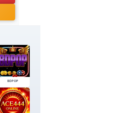
BDPOP