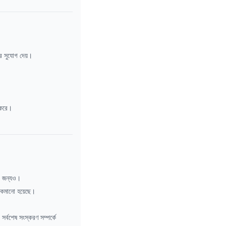
ার সুযোগ দেয়।
 করে।
ির জন্যও।
 কমানো হয়েছে।
 সর্বশেষ সংস্করণ সম্পর্কে