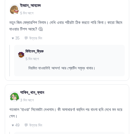
ইমরান_আহমেদ
5 দিন আগে
নতুন জিম মেম্বারশিপ নিলাম। দেখি এবার শরীরটা ঠিক করতে পারি কিনা। কারো জিমে
যাওয়ার টিপস আছে? 🤔
💬 উত্তর দিন
♥ 35
ফিটনেস_ফ্রিক
5 দিন আগে
নিয়মিত যাওয়াটাই আসল! আর প্রোটিন সমৃদ্ধ খাবার।
শাকিব_খান_ফ্যান
3 দিন আগে
গতকাল 'হাওয়া' সিনেমাটা দেখলাম। কী অসাধারণ! বহুদিন পর বাংলা ছবি দেখে মন ভরে
গেল।
💬 উত্তর দিন
♥ 49