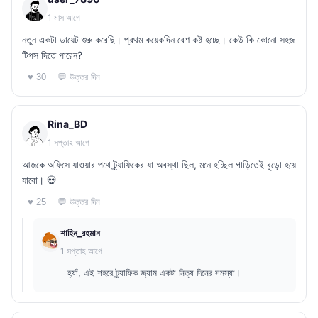
1 মাস আগে
নতুন একটা ডায়েট শুরু করেছি। প্রথম কয়েকদিন বেশ কষ্ট হচ্ছে। কেউ কি কোনো সহজ
টিপস দিতে পারেন?
💬 উত্তর দিন
♥ 30
Rina_BD
1 সপ্তাহ আগে
আজকে অফিসে যাওয়ার পথে ট্র্যাফিকের যা অবস্থা ছিল, মনে হচ্ছিল গাড়িতেই বুড়ো হয়ে
যাবো। 💀
💬 উত্তর দিন
♥ 25
শাহিন_রহমান
1 সপ্তাহ আগে
হ্যাঁ, এই শহরে ট্র্যাফিক জ্যাম একটা নিত্য দিনের সমস্যা।