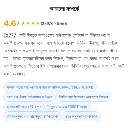
আমাদের সম্পর্কে
4.6
★
★
★
★
★
123976 পর্যালোচনা
7z777
একটি বিস্তৃত সফটওয়্যার ডাউনলোড প্ল্যাটফর্ম যা বিভিন্ন ধরণের
অ্যাপ্লিকেশন সরবরাহ করে। সামাজিক যোগাযোগ, ভিডিও স্ট্রিমিং, বিভিন্ন টুলস,
রোমাঞ্চকর গেম এবং শিক্ষামূলক অ্যাপস সহ সব ধরনের সফটওয়্যার এখানে পাওয়া
যায়। আমরা ব্যবহারকারীদের জন্য নিরাপদ, নির্ভরযোগ্য এবং দ্রুত আপডেট হওয়া
অ্যাপ্লিকেশনের নিশ্চয়তা দিই। আপনার সকল ডিজিটাল প্রয়োজনের জন্য এটি একটি
আদর্শ সমাধান।
বিভিন্ন ধরণের সফটওয়্যার সংগ্রহ (সামাজিক, ভিডিও, টুলস, গেম, শিক্ষা)
দ্রুত এবং নিরাপদ ডাউনলোড অভিজ্ঞতা
নিয়মিত অ্যাপ্লিকেশন আপডেটের নিশ্চয়তা
ব্যবহারকারী-বান্ধব ইন্টারফেস
বিস্তৃত গেম এবং ইউটিলিটি সংগ্রহ
ভাইরাস-মুক্ত এবং যাচাইকৃত অ্যাপ্লিকেশন
সহজ অনুসন্ধান কার্যকারিতা