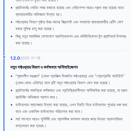
প্ল্যাটফর্মের লোডিং সময় কমানো হয়েছে এবং নেভিগেশন আরও দ্রুত করা হয়েছে যাতে
ব্যবহারকারীর অভিজ্ঞতা উন্নত হয়।
সফ্টওয়্যার বিবরণ পৃষ্ঠায় উচ্চ-মানের স্ক্রিনশট এবং অন্যান্য ব্যবহারকারীর রেটিং যোগ
করার সুবিধা চালু করা হয়েছে।
কিছু নতুন সামাজিক যোগাযোগ অ্যাপ্লিকেশন এবং কমিউনিকেশন টুল প্ল্যাটফর্মে উপলব্ধ
করা হয়েছে।
1.2.0
2025-11-18
নতুন সফ্টওয়্যার বিভাগ ও কর্মক্ষমতা অপ্টিমাইজেশন
"সৃজনশীল সরঞ্জাম" (যেমন গ্রাফিক্স ডিজাইন সফ্টওয়্যার) এবং "প্রোগ্রামিং আইডিই"
(যেমন কোড এডিটর) নামে দুটি নতুন সফ্টওয়্যার বিভাগ যোগ করা হয়েছে।
প্ল্যাটফর্মের সামগ্রিক কর্মক্ষমতা এবং প্রতিক্রিয়াশীলতা অপ্টিমাইজ করা হয়েছে, যা দ্রুত
ব্রাউজিং অভিজ্ঞতা প্রদান করে।
ডাউনলোড ম্যানেজার উন্নত করা হয়েছে, এখন বিরতি দিয়ে ডাউনলোড পুনরায় শুরু করা
যাবে এবং একাধিক ডাউনলোড পরিচালনা করা যাবে।
সার্চ ফাংশনে আরও সুনির্দিষ্ট এবং প্রাসঙ্গিক ফলাফল আনার জন্য উন্নত অ্যালগরিদম
বাস্তবায়ন করা হয়েছে।