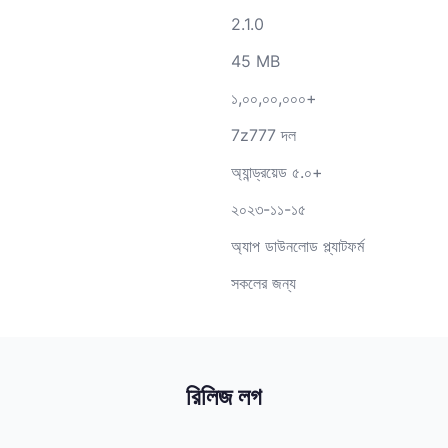
2.1.0
45 MB
১,০০,০০,০০০+
7z777 দল
অ্যান্ড্রয়েড ৫.০+
২০২৩-১১-১৫
অ্যাপ ডাউনলোড প্ল্যাটফর্ম
সকলের জন্য
রিলিজ লগ