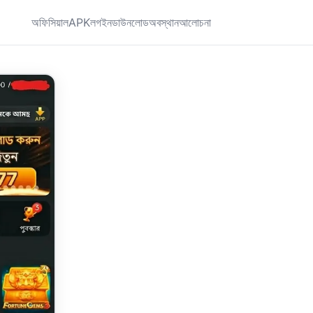
অফিসিয়াল
APK
লগইন
ডাউনলোড
অবস্থান
আলোচনা