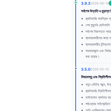
3.9.3
2026-06-13
সর্বশেষ উন্নতি ও চূড়ান্ত 
প্ল্যাটফর্মের সামগ্রি
শেষ মুহূর্তের ছোটখাটো
সর্বশেষ নিরাপত্তা প্যা
ব্যবহারকারীদের জন্য 
ব্যবহারকারীর ইন্টারফে
পারফরম্যান্স এবং নির্
করা হয়েছে।
3.5.0
2026-05-10
বিষয়বস্তু এবং স্থিতিশীলত
নতুন এডিটর পছন্দ, উন
প্ল্যাটফর্মের স্থিতিশী
ডাউনলোড ব্যর্থতার হ
সফ্টওয়্যার লাইব্রে
ডেটা এনক্রিপশন প্রোট