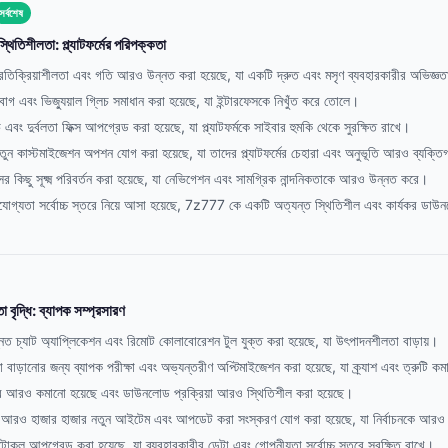
সর্বশেষ
স্থিতিশীলতা: প্ল্যাটফর্মের পরিপক্কতা
ক প্রতিক্রিয়াশীলতা এবং গতি আরও উন্নত করা হয়েছে, যা একটি দ্রুত এবং মসৃণ ব্যবহারকারীর অভিজ্ঞত
 বাগ এবং ভিজ্যুয়াল গ্লিচ সমাধান করা হয়েছে, যা ইন্টারফেসকে নিখুঁত করে তোলে।
চ এবং দুর্বলতা ফিক্স আপগ্রেড করা হয়েছে, যা প্ল্যাটফর্মকে সাইবার হুমকি থেকে সুরক্ষিত রাখে।
নতুন কাস্টমাইজেশন অপশন যোগ করা হয়েছে, যা তাদের প্ল্যাটফর্মের চেহারা এবং অনুভূতি আরও ব্যক্
সের কিছু সূক্ষ্ম পরিবর্তন করা হয়েছে, যা নেভিগেশন এবং সামগ্রিক নান্দনিকতাকে আরও উন্নত করে।
ভরযোগ্যতা সর্বোচ্চ স্তরে নিয়ে আসা হয়েছে, 7z777 কে একটি অত্যন্ত স্থিতিশীল এবং কার্যকর ডাউনলোড
া বৃদ্ধি: ব্যাপক সম্প্রসারণ
্নত চ্যাট অ্যাপ্লিকেশন এবং রিমোট কোলাবোরেশন টুল যুক্ত করা হয়েছে, যা উৎপাদনশীলতা বাড়ায়।
লতা বাড়ানোর জন্য ব্যাপক পরীক্ষা এবং অভ্যন্তরীণ অপ্টিমাইজেশন করা হয়েছে, যা ক্র্যাশ এবং ত্রুটি কম
ার আরও কমানো হয়েছে এবং ডাউনলোড প্রক্রিয়া আরও স্থিতিশীল করা হয়েছে।
রিতে আরও হাজার হাজার নতুন আইটেম এবং আপডেট করা সংস্করণ যোগ করা হয়েছে, যা নির্বাচনকে আরও
োকল আপগ্রেড করা হয়েছে, যা ব্যবহারকারীর ডেটা এবং গোপনীয়তা সর্বোচ্চ স্তরে সুরক্ষিত রাখে।