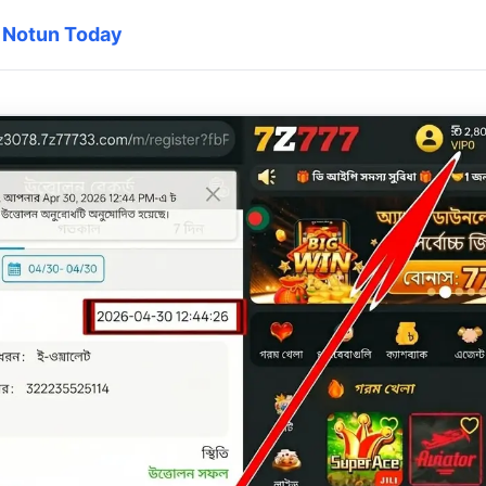
স Notun Today