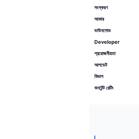
সংস্করণ
আকার
ডাউনলোড
Developer
প্রয়োজনীয়তা
আপডেট
বিভাগ
কনটেন্ট রেটিং